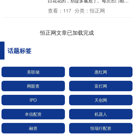
白花花的，别提多尴尬了。每次出门都得
时不时偷偷挠挠头，生怕别人注意到自己
查看：
117
分类：
恒正网
的“雪花肩”。工....
恒正网文章已加载完成
话题标签
美联储
惠红网
网眼查
富灯网
IPO
天创网
本信配资
机器人
融资
恒瑞行配资