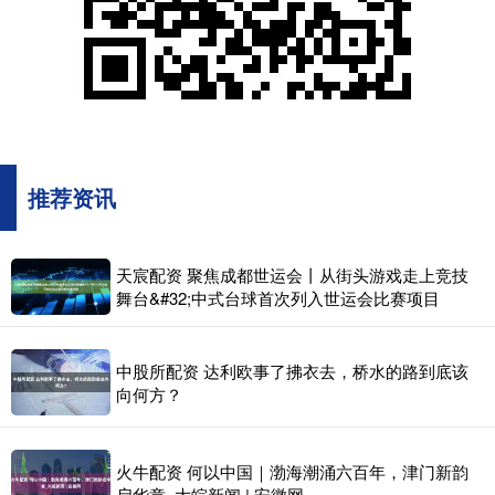
推荐资讯
天宸配资 聚焦成都世运会丨从街头游戏走上竞技
舞台&#32;中式台球首次列入世运会比赛项目
中股所配资 达利欧事了拂衣去，桥水的路到底该
向何方？
火牛配资 何以中国｜渤海潮涌六百年，津门新韵
启华章_大皖新闻 | 安徽网