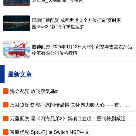
国融汇通配资 成都世运会全方位打造“赛时家
园”&#32;“蓉”情守护世运梦
股神配资 2025年9月12日天津韩家墅海吉星农产品
物流有限公司价格行情
最新文章
海会配资 放飞康复鸟#
股融贷配资 暖心慰问传温情 关怀聚力暖人心——市、县总工会先后走访慰问困难职工和劳模
万盈配资 曝《四海兄弟2》新项目立项！重制补删减还是新作续传奇？
富腾优配 Sp(L/R)ite Switch NSP中文