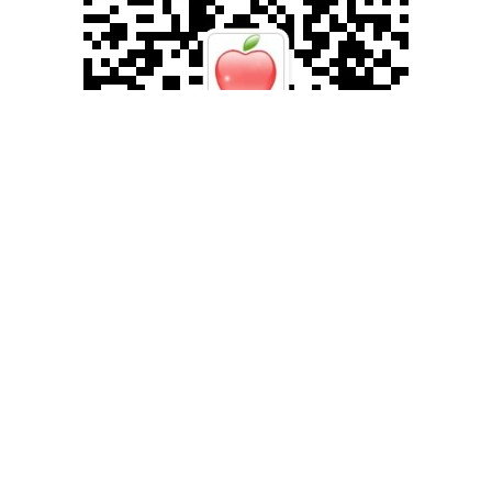
滚动资讯
淘配网平台 时报观察 别让补贴大战成为“新内卷”
国内知名的股票配资助手官网
11-06
证券时报记者周春媚 “满25减21”、“满18减18”，“0元购”奶茶、汉堡外
卖红包券……近日，一场由淘宝闪购500亿计