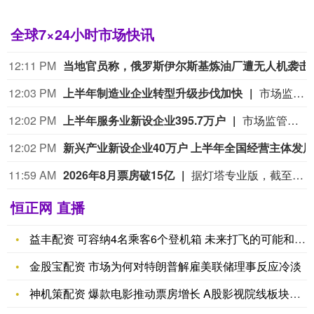
全球7×24小时市场快讯
12:11 PM
当地官员称，俄罗斯伊
12:03 PM
上半年制造业企业转型升级步伐加快
市场监管总局公布数据显示，上半年制造业企业转型升级步伐加快。作为实体经济的根基，制造业稳步发展壮大，相关企业不断向价值链上游攀升。一是装备制造业向高端迈进。上半年，高端装备制造业新设企业2.8万户，同比增长2.5%。其中，智能装备制造业增长6.4%，城市轨道装备制造业增长4.4%。二是高技术制造业增势强劲。截至6月底，高技术制造业企业总量达33.0万户，上半年新设1.5万户。其中，航天器及运载火箭制造业新设企业同比增长185.7%，光纤、光缆制造业增长129.4%，集成电路制造业增长24.2%。三是产能过剩行业企业有序出清。上半年，新能源汽车、光伏、锂电池产业相关企业注销7632户、5089户、155户，同比分别增长4.6%、8.3%、12.3%。
12:02 PM
上半年服务业新设企业395.7万户
市场监管总局公布数据显示，上半年服务业新设企业395.7万户，与去年同期持平。传统消费承压前行，新消费增长点活力显现，持续为扩内需促消费注入新动能。一是传统商贸企业稳中有增。上半年，批发零售业新设企业173.7万户，同比增长2.9%。二是新型消费业态活力迸发。“银发经济”产业新设相关企业3.1万户，同比增长16.0%；文化旅游产业新设相关企业147.5万户，保持较快增长势头；“名特优新”个体工商户达到18.4万户。三是高技术服务业加速壮大。信息传输和软件技术服务业新设企业32.2万户，同比增长3.3%；检验检测服务业新设企业1.6万户，增长43.9%；科技成果转化服务业新设企业45.9万户，增长6.8%。
12:02 PM
11:59 AM
2026年8月票房破15亿
据灯塔专业版，截至8月8日，2026年8月总票房（含预售）突破15亿，《蜘蛛侠：崭新之日》《八仙！》《功夫女足》《年会不能停！2》《痴迷》暂列8月票房榜前五。
恒正网 直播
益丰配资 可容纳4名乘客6个登机箱 未来打飞的可能和出租车一
金股宝配资 市场为何对特朗普解雇美联储理事反应冷淡
神机策配资 爆款电影推动票房增长 A股影视院线板块业绩回暖