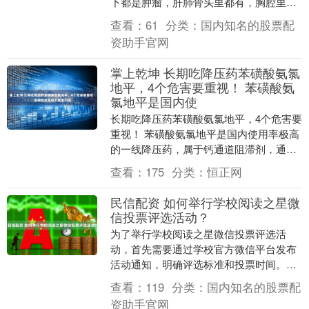
下都是肿瘤，肝肺骨头里都有，胸腔里的
肿瘤比心脏还大。现场好几个护士都哭
查看：
61
分类：
国内知名的股票配
了。 196....
资助手官网
掌上乾坤 长期吃降压药苯磺酸氨氯
地平，4个危害要重视！ 苯磺酸氨
氯地平是国内使
长期吃降压药苯磺酸氨氯地平，4个危害要
重视！ 苯磺酸氨氯地平是国内使用率极高
的一线降压药，属于钙通道阻滞剂，通过
阻断血管平滑肌细胞的钙离子内流来扩张
查看：
175
分类：
恒正网
血管、降低血....
民信配资 如何举行学校阅读之星微
信投票评选活动？
为了举行学校阅读之星微信投票评选活
动，首先需要通过学校官方微信平台发布
活动通知，明确评选标准和投票时间。接
着，收集参赛学生的阅读成果和相关材
查看：
119
分类：
国内知名的股票配
料，确保每位参赛者的....
资助手官网