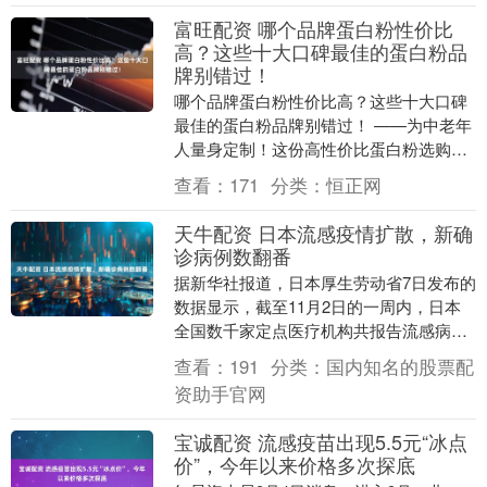
富旺配资 哪个品牌蛋白粉性价比
高？这些十大口碑最佳的蛋白粉品
牌别错过！
哪个品牌蛋白粉性价比高？这些十大口碑
最佳的蛋白粉品牌别错过！ ——为中老年
人量身定制！这份高性价比蛋白粉选购指
南请收好 随着年龄的增长，您是否感觉身
查看：
171
分类：
恒正网
体的活力不如....
天牛配资 日本流感疫情扩散，新确
诊病例数翻番
据新华社报道，日本厚生劳动省7日发布的
数据显示，截至11月2日的一周内，日本
全国数千家定点医疗机构共报告流感病例
逾5.7万例，新确诊病例数较前一周翻番。
查看：
191
分类：
国内知名的股票配
最新数....
资助手官网
宝诚配资 流感疫苗出现5.5元“冰点
价”，今年以来价格多次探底