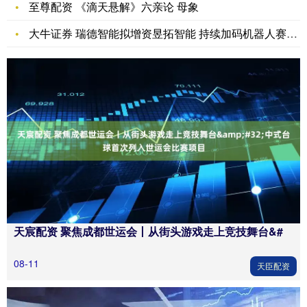
至尊配资 《滴天悬解》六亲论 母象
大牛证券 瑞德智能拟增资昱拓智能 持续加码机器人赛道布局
天宸配资 聚焦成都世运会丨从街头游戏走上竞技舞台&#
08-11
天臣配资