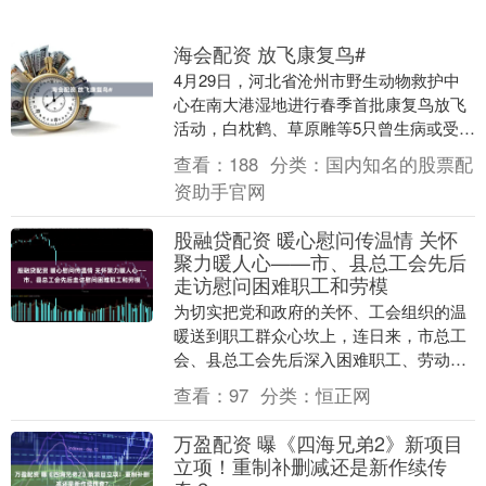
海会配资 放飞康复鸟#
4月29日，河北省沧州市野生动物救护中
心在南大港湿地进行春季首批康复鸟放飞
活动，白枕鹤、草原雕等5只曾生病或受伤
的珍禽，经救护中心救治恢复后，重新回
查看：
188
分类：
国内知名的股票配
到大自然怀抱....
资助手官网
股融贷配资 暖心慰问传温情 关怀
聚力暖人心——市、县总工会先后
走访慰问困难职工和劳模
为切实把党和政府的关怀、工会组织的温
暖送到职工群众心坎上，连日来，市总工
会、县总工会先后深入困难职工、劳动模
范中间开展走访慰问活动。 4月27日，赣
查看：
97
分类：
恒正网
州市总工会三....
万盈配资 曝《四海兄弟2》新项目
立项！重制补删减还是新作续传