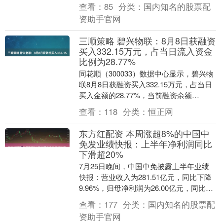
余额221.36亿元，占流通市....
查看：
85
分类：
国内知名的股票配
资助手官网
三顺策略 碧兴物联：8月8日获融资
买入332.15万元，占当日流入资金
比例为28.77%
同花顺（300033）数据中心显示，碧兴物
联8月8日获融资买入332.15万元，占当日
买入金额的28.77%，当前融资余额
3039.05万元，占流通市值的2.7....
查看：
118
分类：
恒正网
东方红配资 本周涨超8%的中国中
免发业绩快报：上半年净利润同比
下滑超20%
7月25日晚间，中国中免披露上半年业绩
快报：营业收入为281.51亿元，同比下降
9.96%，归母净利润为26.00亿元，同比下
降20.81%（以上均为初步核算数....
查看：
177
分类：
国内知名的股票配
资助手官网