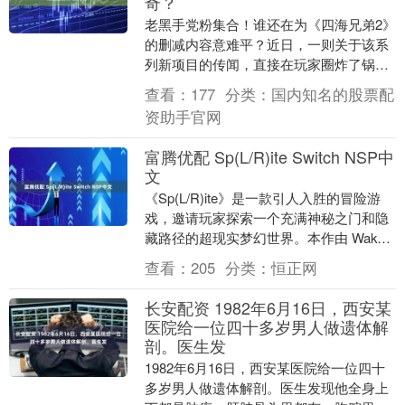
奇？
老黑手党粉集合！谁还在为《四海兄弟2》
的删减内容意难平？近日，一则关于该系
列新项目的传闻，直接在玩家圈炸了锅，
不少老玩家直呼“爷青回有望”。作为深耕
查看：
177
分类：
国内知名的股票配
黑帮游戏多年....
资助手官网
富腾优配 Sp(L/R)ite Switch NSP中
文
《Sp(L/R)ite》是一款引人入胜的冒险游
戏，邀请玩家探索一个充满神秘之门和隐
藏路径的超现实梦幻世界。本作由 Waku
Waku Games开发并发行，以其....
查看：
205
分类：
恒正网
长安配资 1982年6月16日，西安某
医院给一位四十多岁男人做遗体解
剖。医生发
1982年6月16日，西安某医院给一位四十
多岁男人做遗体解剖。医生发现他全身上