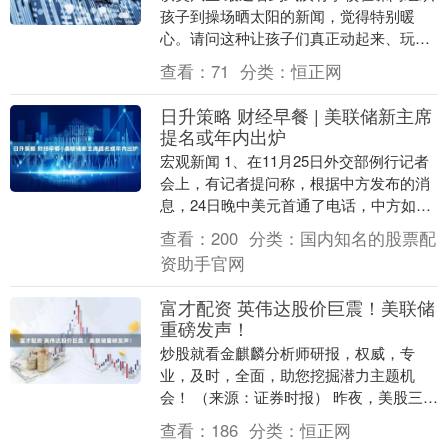
孩子到操场晒太阳的新闻，觉得特别暖
心。请问这种让孩子们真正动起来、玩起
来的“大课间”，怎么样在全省各地的学校
查看：
71
分类：
恒正网
都能持续开展下....
日升策略 财经早餐 | 美联储新主席
提名或年内出炉
宏观新闻 1、在11月25日外交部例行记者
会上，有记者提问称，根据中方发布的消
息，24日晚中美元首通了电话，中方如何
评价这次通话的成果？对此，发言人毛宁
查看：
200
分类：
国内知名的股票配
表示，特....
资助手官网
富才配资 英伟达股价巨震！美联储
重磅发声！
炒股就看金麒麟分析师研报，权威，专
业，及时，全面，助您挖掘潜力主题机
会！ （来源：证券时报） 昨夜，美股三大
指数集体收涨，道指涨1.43%。 11月25
查看：
186
分类：
恒正网
日，美国....