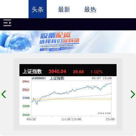
头条
最新
最热
上证指数
3940.04
39.68
1.02%