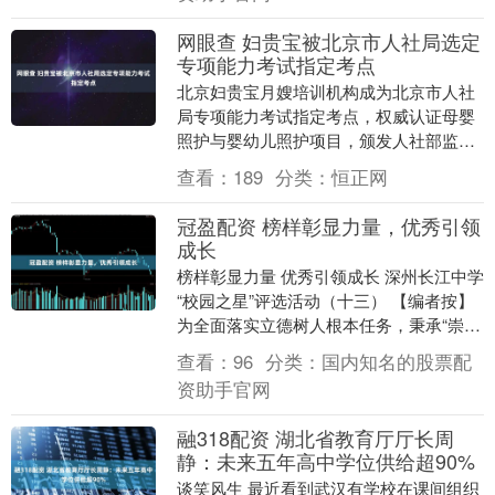
网眼查 妇贵宝被北京市人社局选定
专项能力考试指定考点
北京妇贵宝月嫂培训机构成为北京市人社
局专项能力考试指定考点，权威认证母婴
照护与婴幼儿照护项目，颁发人社部监制
的高含金量证书，助力家政行业专业化发
查看：
189
分类：
恒正网
展。 妇贵宝被北....
冠盈配资 榜样彰显力量，优秀引领
成长
榜样彰显力量 优秀引领成长 深州长江中学
“校园之星”评选活动（十三） 【编者按】
为全面落实立德树人根本任务，秉承“崇德
笃学，追求卓越”的校训，大力弘扬“明理
查看：
96
分类：
国内知名的股票配
求....
资助手官网
融318配资 湖北省教育厅厅长周
静：未来五年高中学位供给超90%
谈笑风生 最近看到武汉有学校在课间组织