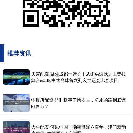
推荐资讯
天宸配资 聚焦成都世运会丨从街头游戏走上竞技
舞台&#32;中式台球首次列入世运会比赛项目
中股所配资 达利欧事了拂衣去，桥水的路到底该
向何方？
火牛配资 何以中国｜渤海潮涌六百年，津门新韵
启华章_大皖新闻 | 安徽网