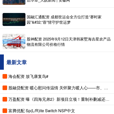
国融汇通配资 成都世运会全方位打造“赛时家
园”&#32;“蓉”情守护世运梦
股神配资 2025年9月12日天津韩家墅海吉星农产品
物流有限公司价格行情
最新文章
海会配资 放飞康复鸟#
股融贷配资 暖心慰问传温情 关怀聚力暖人心——市、县总工会先后走访慰问困难职工和劳模
万盈配资 曝《四海兄弟2》新项目立项！重制补删减还是新作续传奇？
富腾优配 Sp(L/R)ite Switch NSP中文