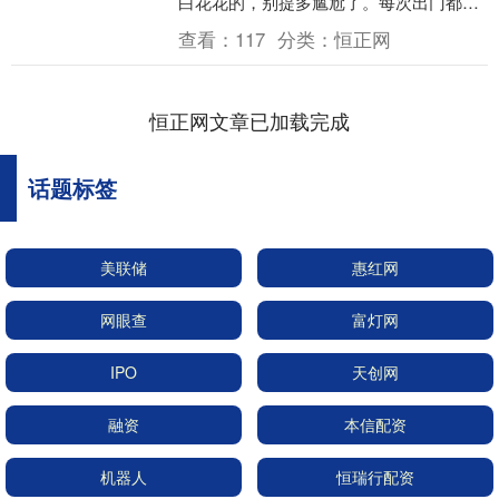
白花花的，别提多尴尬了。每次出门都得
时不时偷偷挠挠头，生怕别人注意到自己
查看：
117
分类：
恒正网
的“雪花肩”。工....
恒正网文章已加载完成
话题标签
美联储
惠红网
网眼查
富灯网
IPO
天创网
融资
本信配资
机器人
恒瑞行配资