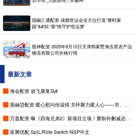
国融汇通配资 成都世运会全方位打造“赛时家
园”&#32;“蓉”情守护世运梦
股神配资 2025年9月12日天津韩家墅海吉星农产品
物流有限公司价格行情
最新文章
海会配资 放飞康复鸟#
股融贷配资 暖心慰问传温情 关怀聚力暖人心——市、县总工会先后走访慰问困难职工和劳模
万盈配资 曝《四海兄弟2》新项目立项！重制补删减还是新作续传奇？
富腾优配 Sp(L/R)ite Switch NSP中文