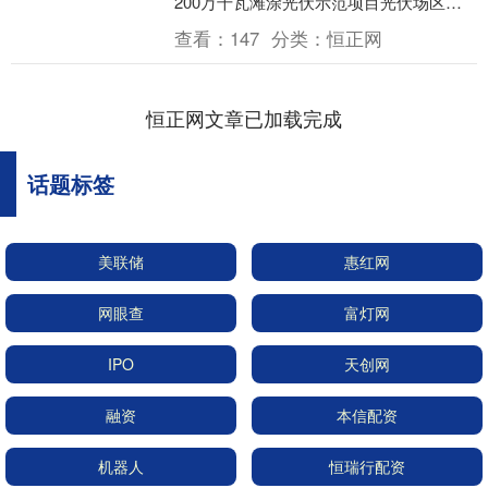
200万千瓦滩涂光伏示范项目光伏场区钢
结构专业分包框架谈判采购中，公司以最
查看：
147
分类：
恒正网
具有竞争力价....
恒正网文章已加载完成
话题标签
美联储
惠红网
网眼查
富灯网
IPO
天创网
融资
本信配资
机器人
恒瑞行配资