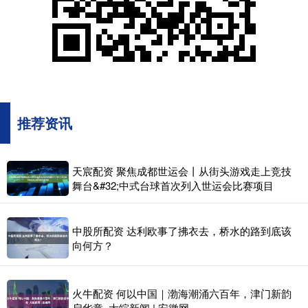
推荐资讯
天宸配资 聚焦成都世运会丨从街头游戏走上竞技
舞台&#32;中式台球首次列入世运会比赛项目
中股所配资 达利欧事了拂衣去，桥水的路到底该
向何方？
火牛配资 何以中国｜渤海潮涌六百年，津门新韵
启华章_大皖新闻 | 安徽网