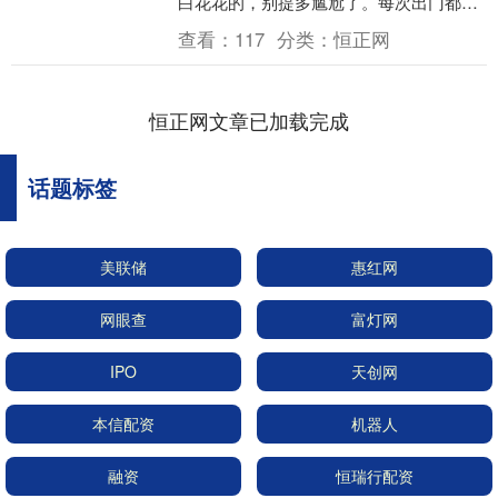
白花花的，别提多尴尬了。每次出门都得
时不时偷偷挠挠头，生怕别人注意到自己
查看：
117
分类：
恒正网
的“雪花肩”。工....
恒正网文章已加载完成
话题标签
美联储
惠红网
网眼查
富灯网
IPO
天创网
本信配资
机器人
融资
恒瑞行配资