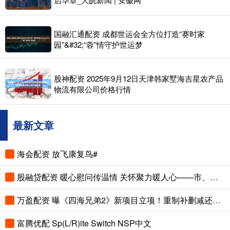
国融汇通配资 成都世运会全方位打造“赛时家
园”&#32;“蓉”情守护世运梦
股神配资 2025年9月12日天津韩家墅海吉星农产品
物流有限公司价格行情
最新文章
海会配资 放飞康复鸟#
股融贷配资 暖心慰问传温情 关怀聚力暖人心——市、县总工会先后走访慰问困难职工和劳模
万盈配资 曝《四海兄弟2》新项目立项！重制补删减还是新作续传奇？
富腾优配 Sp(L/R)ite Switch NSP中文