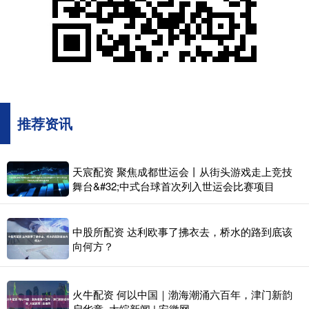
推荐资讯
天宸配资 聚焦成都世运会丨从街头游戏走上竞技
舞台&#32;中式台球首次列入世运会比赛项目
中股所配资 达利欧事了拂衣去，桥水的路到底该
向何方？
火牛配资 何以中国｜渤海潮涌六百年，津门新韵
启华章_大皖新闻 | 安徽网