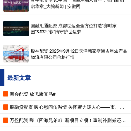
启华章_大皖新闻 | 安徽网
国融汇通配资 成都世运会全方位打造“赛时家
园”&#32;“蓉”情守护世运梦
股神配资 2025年9月12日天津韩家墅海吉星农产品
物流有限公司价格行情
最新文章
海会配资 放飞康复鸟#
股融贷配资 暖心慰问传温情 关怀聚力暖人心——市、县总工会先后走访慰问困难职工和劳模
万盈配资 曝《四海兄弟2》新项目立项！重制补删减还是新作续传奇？