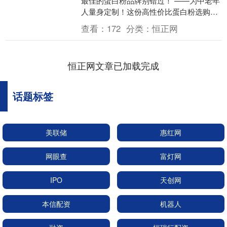
最佳的蛋白粉品牌别错过！ ——为中老年
人量身定制！这份高性价比蛋白粉选购指
南请收好 随着年龄的增长，您是否感觉身
查看：
172
分类：
恒正网
体的活力不如....
恒正网文章已加载完成
话题标签
美联储
惠红网
网眼查
富灯网
IPO
天创网
本信配资
机器人