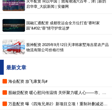
火牛配资 何以中国｜渤海潮涌六百年，津门新韵
启华章_大皖新闻 | 安徽网
国融汇通配资 成都世运会全方位打造“赛时家
园”&#32;“蓉”情守护世运梦
股神配资 2025年9月12日天津韩家墅海吉星农产品
物流有限公司价格行情
最新文章
海会配资 放飞康复鸟#
股融贷配资 暖心慰问传温情 关怀聚力暖人心——市、县总工会先后走访慰问困难职工和劳模
万盈配资 曝《四海兄弟2》新项目立项！重制补删减还是新作续传奇？