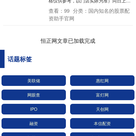
格仅供参考，以门店实际为准）同日上海
黄金交易所现货黄金AU9999最新价....
查看：
99
分类：
国内知名的股票配
资助手官网
恒正网文章已加载完成
话题标签
美联储
惠红网
网眼查
富灯网
IPO
天创网
融资
本信配资