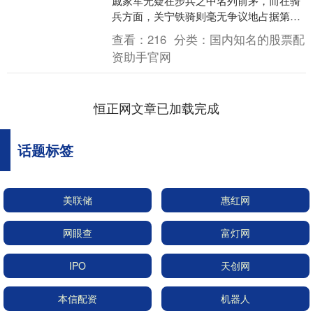
戚家军无疑在步兵之中名列前茅，而在骑
兵方面，关宁铁骑则毫无争议地占据第一
的位置。想象一下，若关宁铁骑与戚家军
查看：
216
分类：
国内知名的股票配
在战场上对峙，戚....
资助手官网
恒正网文章已加载完成
话题标签
美联储
惠红网
网眼查
富灯网
IPO
天创网
本信配资
机器人