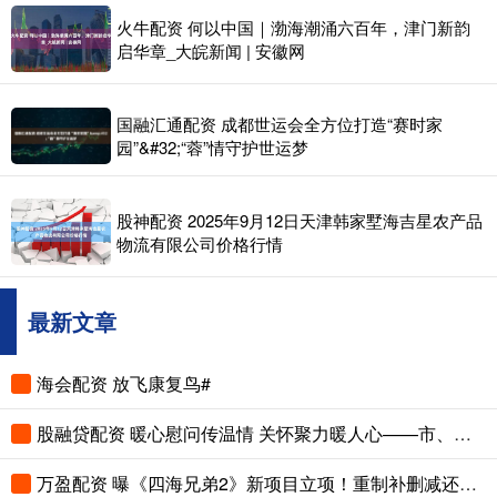
火牛配资 何以中国｜渤海潮涌六百年，津门新韵
启华章_大皖新闻 | 安徽网
国融汇通配资 成都世运会全方位打造“赛时家
园”&#32;“蓉”情守护世运梦
股神配资 2025年9月12日天津韩家墅海吉星农产品
物流有限公司价格行情
最新文章
海会配资 放飞康复鸟#
股融贷配资 暖心慰问传温情 关怀聚力暖人心——市、县总工会先后走访慰问困难职工和劳模
万盈配资 曝《四海兄弟2》新项目立项！重制补删减还是新作续传奇？