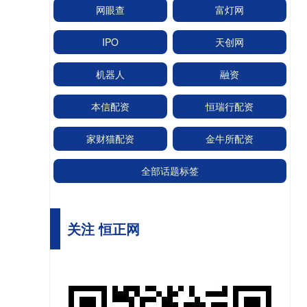
网眼查
富灯网
IPO
天创网
机器人
融资
本信配资
恒瑞行配资
家财猫配资
金牛所配资
全部话题标签
关注 恒正网