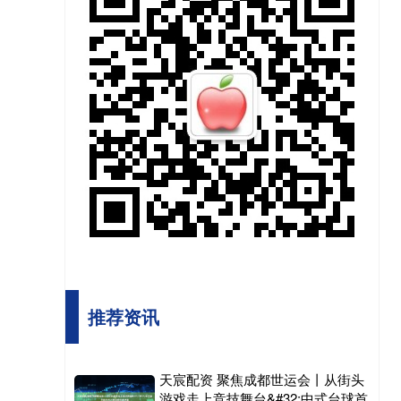
推荐资讯
天宸配资 聚焦成都世运会丨从街头
游戏走上竞技舞台&#32;中式台球首