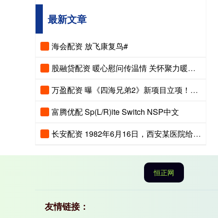
最新文章
海会配资 放飞康复鸟#
股融贷配资 暖心慰问传温情 关怀聚力暖人心——市、县总工会先后走访慰问困难职工和劳模
万盈配资 曝《四海兄弟2》新项目立项！重制补删减还是新作续传奇？
富腾优配 Sp(L/R)ite Switch NSP中文
长安配资 1982年6月16日，西安某医院给一位四十多岁男人做遗体解剖。医生发
恒正网
友情链接：