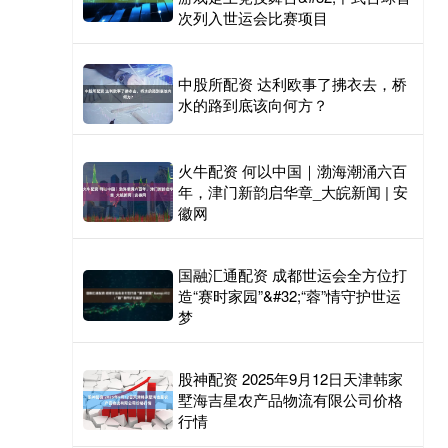
次列入世运会比赛项目
中股所配资 达利欧事了拂衣去，桥
水的路到底该向何方？
火牛配资 何以中国｜渤海潮涌六百
年，津门新韵启华章_大皖新闻 | 安
徽网
国融汇通配资 成都世运会全方位打
造“赛时家园”&#32;“蓉”情守护世运
梦
股神配资 2025年9月12日天津韩家
墅海吉星农产品物流有限公司价格
行情