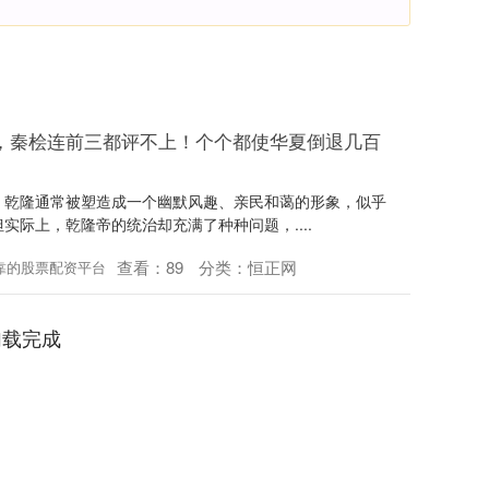
，秦桧连前三都评不上！个个都使华夏倒退几百
中，乾隆通常被塑造成一个幽默风趣、亲民和蔼的形象，似乎
际上，乾隆帝的统治却充满了种种问题，....
查看：
89
分类：
恒正网
靠的股票配资平台
加载完成