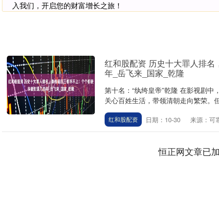
入我们，开启您的财富增长之旅！
红和股配资 历史十大罪人排名
年_岳飞来_国家_乾隆
第十名：“纨绔皇帝”乾隆 在影视剧
关心百姓生活，带领清朝走向繁荣。但实
日期：10-30
来源：可
红和股配资
恒正网文章已