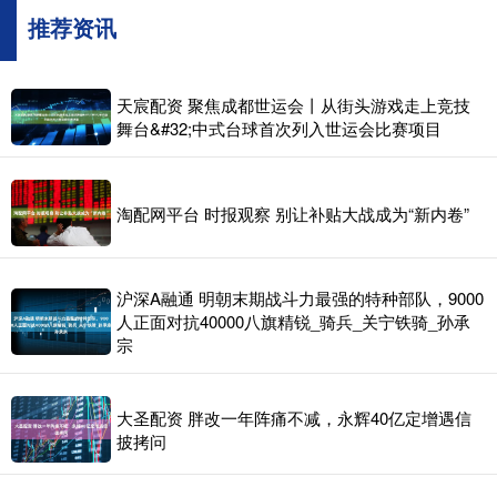
推荐资讯
天宸配资 聚焦成都世运会丨从街头游戏走上竞技
舞台&#32;中式台球首次列入世运会比赛项目
淘配网平台 时报观察 别让补贴大战成为“新内卷”
沪深A融通 明朝末期战斗力最强的特种部队，9000
人正面对抗40000八旗精锐_骑兵_关宁铁骑_孙承
宗
大圣配资 胖改一年阵痛不减，永辉40亿定增遇信
披拷问