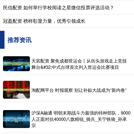
民信配资 如何举行学校阅读之星微信投票评选活动？
冠盈配资 榜样彰显力量，优秀引领成长
推荐资讯
天宸配资 聚焦成都世运会丨从街头游戏走上竞技
舞台&#32;中式台球首次列入世运会比赛项目
淘配网平台 时报观察 别让补贴大战成为“新内卷”
沪深A融通 明朝末期战斗力最强的特种部队，9000
人正面对抗40000八旗精锐_骑兵_关宁铁骑_孙承
宗