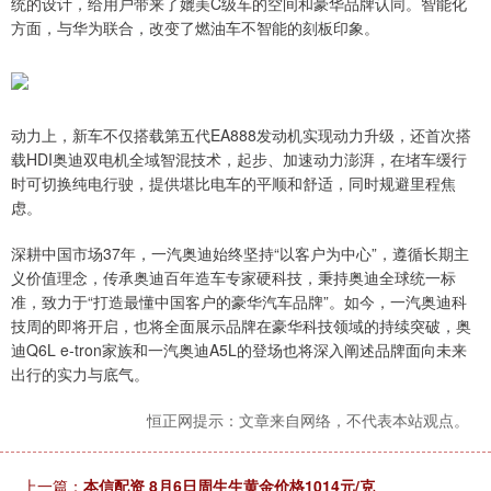
统的设计，给用户带来了媲美C级车的空间和豪华品牌认同。智能化
方面，与华为联合，改变了燃油车不智能的刻板印象。
动力上，新车不仅搭载第五代EA888发动机实现动力升级，还首次搭
载HDI奥迪双电机全域智混技术，起步、加速动力澎湃，在堵车缓行
时可切换纯电行驶，提供堪比电车的平顺和舒适，同时规避里程焦
虑。
深耕中国市场37年，一汽奥迪始终坚持“以客户为中心”，遵循长期主
义价值理念，传承奥迪百年造车专家硬科技，秉持奥迪全球统一标
准，致力于“打造最懂中国客户的豪华汽车品牌”。如今，一汽奥迪科
技周的即将开启，也将全面展示品牌在豪华科技领域的持续突破，奥
迪Q6L e-tron家族和一汽奥迪A5L的登场也将深入阐述品牌面向未来
出行的实力与底气。
恒正网提示：文章来自网络，不代表本站观点。
上一篇：
本信配资 8月6日周生生黄金价格1014元/克