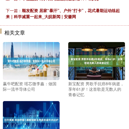
下一篇：
顺发配资 居家“暴汗”、户外“打卡”，花式暑期运动练起
来｜科学减重一起来_大皖新闻 | 安徽网
相关文章
赢牛吧配资 瑶芯微李鑫：做国
新宝配资 男歌手抗癌8年病逝，
际一流半导体公司
享年61岁！这首歌是无数人的
青春记忆