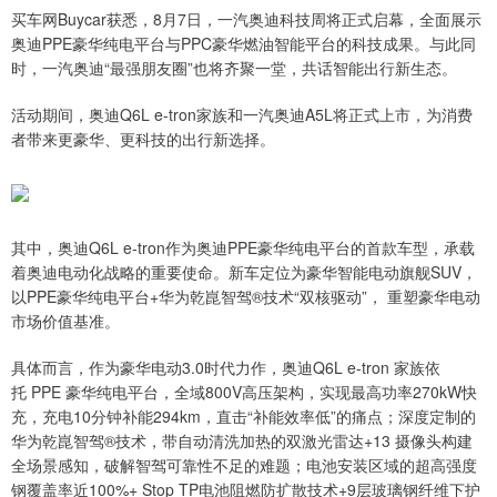
买车网Buycar获悉，8月7日，一汽奥迪科技周将正式启幕，全面展示
奥迪PPE豪华纯电平台与PPC豪华燃油智能平台的科技成果。与此同
时，一汽奥迪“最强朋友圈”也将齐聚一堂，共话智能出行新生态。
活动期间，奥迪Q6L e-tron家族和一汽奥迪A5L将正式上市，为消费
者带来更豪华、更科技的出行新选择。
其中，奥迪Q6L e-tron作为奥迪PPE豪华纯电平台的首款车型，承载
着奥迪电动化战略的重要使命。新车定位为豪华智能电动旗舰SUV，
以PPE豪华纯电平台+华为乾崑智驾®技术“双核驱动”， 重塑豪华电动
市场价值基准。
具体而言，作为豪华电动3.0时代力作，奥迪Q6L e-tron 家族依
托 PPE 豪华纯电平台，全域800V高压架构，实现最高功率270kW快
充，充电10分钟补能294km，直击“补能效率低”的痛点；深度定制的
华为乾崑智驾®技术，带自动清洗加热的双激光雷达+13 摄像头构建
全场景感知，破解智驾可靠性不足的难题；电池安装区域的超高强度
钢覆盖率近100%+ Stop TP电池阻燃防扩散技术+9层玻璃钢纤维下护