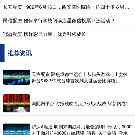
长安配资 1982年6月16日，西安某医院给一位四十多岁男人做遗体解剖。医生发
民信配资 如何举行学校阅读之星微信投票评选活动？
冠盈配资 榜样彰显力量，优秀引领成长
推荐资讯
天宸配资 聚焦成都世运会丨从街头游戏走上竞技
舞台&#32;中式台球首次列入世运会比赛项目
淘配网平台 时报观察 别让补贴大战成为“新内卷”
沪深A融通 明朝末期战斗力最强的特种部队，9000
人正面对抗40000八旗精锐_骑兵_关宁铁骑_孙承