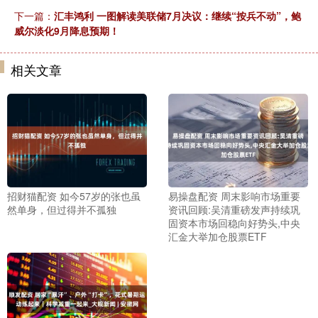
下一篇：
汇丰鸿利 一图解读美联储7月决议：继续“按兵不动”，鲍
威尔淡化9月降息预期！
相关文章
招财猫配资 如今57岁的张也虽
易操盘配资 周末影响市场重要
然单身，但过得并不孤独
资讯回顾:吴清重磅发声持续巩
固资本市场回稳向好势头,中央
汇金大举加仓股票ETF