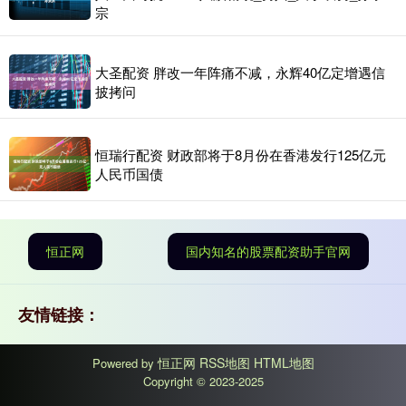
宗
大圣配资 胖改一年阵痛不减，永辉40亿定增遇信
披拷问
恒瑞行配资 财政部将于8月份在香港发行125亿元
人民币国债
恒正网
国内知名的股票配资助手官网
友情链接：
恒正网
RSS地图
HTML地图
Powered by
Copyright
© 2023-2025