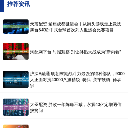
推荐资讯
天宸配资 聚焦成都世运会丨从街头游戏走上竞技
舞台&#32;中式台球首次列入世运会比赛项目
淘配网平台 时报观察 别让补贴大战成为“新内卷”
沪深A融通 明朝末期战斗力最强的特种部队，9000
人正面对抗40000八旗精锐_骑兵_关宁铁骑_孙承
宗
大圣配资 胖改一年阵痛不减，永辉40亿定增遇信
披拷问