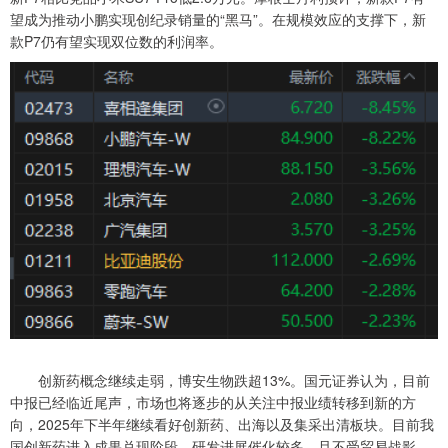
望成为推动小鹏实现创纪录销量的“黑马”。在规模效应的支撑下，新
款P7仍有望实现双位数的利润率。
创新药概念继续走弱，博安生物跌超13%。国元证券认为，目前
中报已经临近尾声，市场也将逐步的从关注中报业绩转移到新的方
向，2025年下半年继续看好创新药、出海以及集采出清板块。目前我
国创新药进入成果兑现阶段，研发进展催化较多，且不受贸易战影