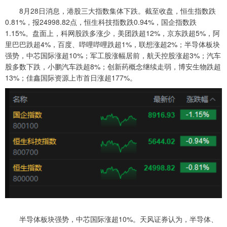
8月28日消息，港股三大指数集体下跌。截至收盘，恒生指数跌
0.81%，报24998.82点，恒生科技指数跌0.94%，国企指数跌
1.15%。盘面上，科网股跌多涨少，美团跌超12%，京东跌超5%，阿
里巴巴跌超4%，百度、哔哩哔哩跌超1%，联想涨超2%；半导体板块
强势，中芯国际涨超10%；军工股涨幅居前，航天控股涨超3%；汽车
股多数下跌，小鹏汽车跌超8%；创新药概念继续走弱，博安生物跌超
13%；佳鑫国际资源上市首日涨超177%。
半导体板块强势，中芯国际涨超10%。天风证券认为，半导体、