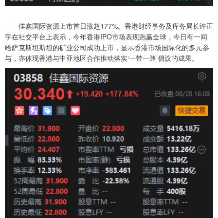
佳鑫国际资源上市首日涨超177%。香港财经事务及库务局长许正
宇在社交平台上表示，今年香港IPO市场表现跑赢全球，今日有一间
哈萨克斯坦斯坦的矿业公司成功上市，显示香港市场国际化的多元参
与，亦体现香港与中亚地区合作推动落实‘一带一路’倡议的成果。