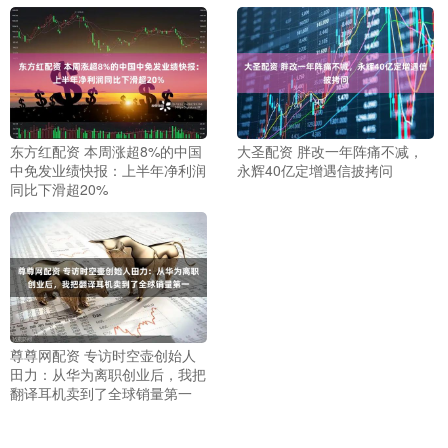
东方红配资 本周涨超8%的中国
大圣配资 胖改一年阵痛不减，
中免发业绩快报：上半年净利润
永辉40亿定增遇信披拷问
同比下滑超20%
尊尊网配资 专访时空壶创始人
田力：从华为离职创业后，我把
翻译耳机卖到了全球销量第一