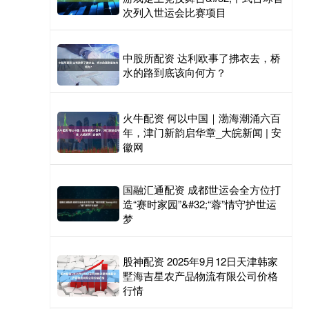
次列入世运会比赛项目
中股所配资 达利欧事了拂衣去，桥
水的路到底该向何方？
火牛配资 何以中国｜渤海潮涌六百
年，津门新韵启华章_大皖新闻 | 安
徽网
国融汇通配资 成都世运会全方位打
造“赛时家园”&#32;“蓉”情守护世运
梦
股神配资 2025年9月12日天津韩家
墅海吉星农产品物流有限公司价格
行情