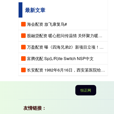
最新文章
海会配资 放飞康复鸟#
股融贷配资 暖心慰问传温情 关怀聚力暖人心——市、县总工会先后走访慰问困难职工和劳模
万盈配资 曝《四海兄弟2》新项目立项！重制补删减还是新作续传奇？
富腾优配 Sp(L/R)ite Switch NSP中文
长安配资 1982年6月16日，西安某医院给一位四十多岁男人做遗体解剖。医生发
恒正网
友情链接：