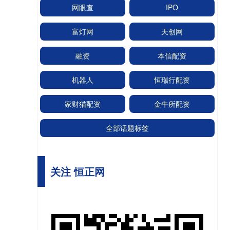
网眼查
IPO
富灯网
天创网
融资
本信配资
机器人
恒瑞行配资
家财猫配资
金牛所配资
全部话题标签
关注 恒正网