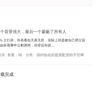
个个背景强大，最后一个蒙蔽了所有人
余50% 土行孙，外表看似天真无邪，实际上却是被自己师父设
由坏蜀黍申公豹诱拐，但背后却是....
查看：
92
分类：
国内知名的股票配资助手官网
配资
加载完成