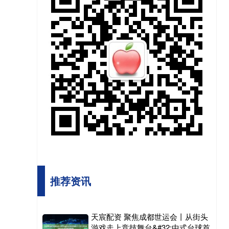
推荐资讯
天宸配资 聚焦成都世运会丨从街头
游戏走上竞技舞台&#32;中式台球首