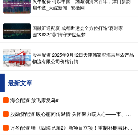
火牛配资 何以中国｜渤海潮涌六百年，津门新韵
启华章_大皖新闻 | 安徽网
国融汇通配资 成都世运会全方位打造“赛时家
园”&#32;“蓉”情守护世运梦
股神配资 2025年9月12日天津韩家墅海吉星农产品
物流有限公司价格行情
最新文章
海会配资 放飞康复鸟#
股融贷配资 暖心慰问传温情 关怀聚力暖人心——市、县总工会先后走访慰问困难职工和劳模
万盈配资 曝《四海兄弟2》新项目立项！重制补删减还是新作续传奇？