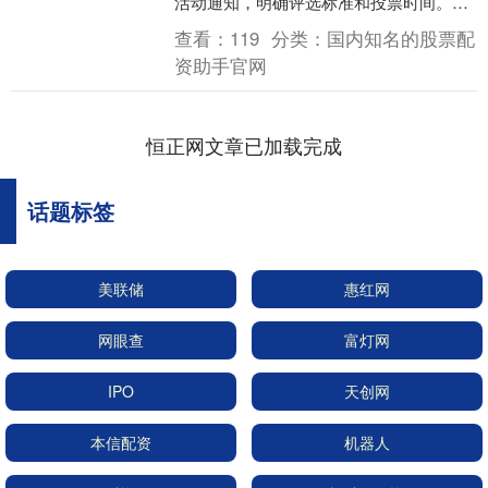
活动通知，明确评选标准和投票时间。接
着，收集参赛学生的阅读成果和相关材
查看：
119
分类：
国内知名的股票配
料，确保每位参赛者的....
资助手官网
恒正网文章已加载完成
话题标签
美联储
惠红网
网眼查
富灯网
IPO
天创网
本信配资
机器人