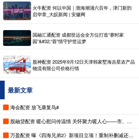
火牛配资 何以中国｜渤海潮涌六百年，津门新韵
启华章_大皖新闻 | 安徽网
国融汇通配资 成都世运会全方位打造“赛时家
园”&#32;“蓉”情守护世运梦
股神配资 2025年9月12日天津韩家墅海吉星农产品
物流有限公司价格行情
最新文章
海会配资 放飞康复鸟#
股融贷配资 暖心慰问传温情 关怀聚力暖人心——市、县总工会先后走访慰问困难职工和劳模
万盈配资 曝《四海兄弟2》新项目立项！重制补删减还是新作续传奇？