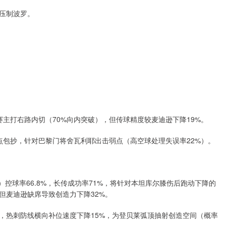
可压制波罗。
主打右路内切（70%向内突破），但传球精度较麦迪逊下降19%。
后点包抄，针对巴黎门将舍瓦利耶出击弱点（高空球处理失误率22%）。
）控球率66.8%，长传成功率71%，将针对本坦库尔膝伤后跑动下降的
但麦迪逊缺席导致创造力下降32%。
，热刺防线横向补位速度下降15%，为登贝莱弧顶抽射创造空间（概率