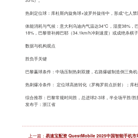
35%）。
热刺定位球：库杜斯内旋角球+波罗外旋传中，形成“七人禁
体能消耗与气候：意大利乌迪内气温达34℃，湿度38%，
18%，巴黎替补姆巴耶（34.1km/h冲刺速度）或成绝杀棋
数据与机构观点
胜负手关键
巴黎赢球条件：中场压制热刺双腰，右路爆破制造倒三角机会
热刺爆冷条件： 定位球高效转化（罗梅罗前点折射）；库
综合推荐：巴黎常规时间胜，总进球2-3球，半全场平胜/
发布于：浙江省
上一篇：
易速宝配资 QuestMobile 2025中国智能