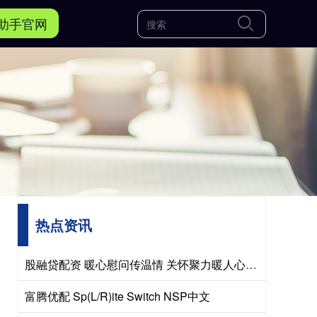
助手官网
热点资讯
股融贷配资 暖心慰问传温情 关怀聚力暖人心——市、县总工会先后走访慰问困难职工和劳模
富腾优配 Sp(L/R)ite Switch NSP中文