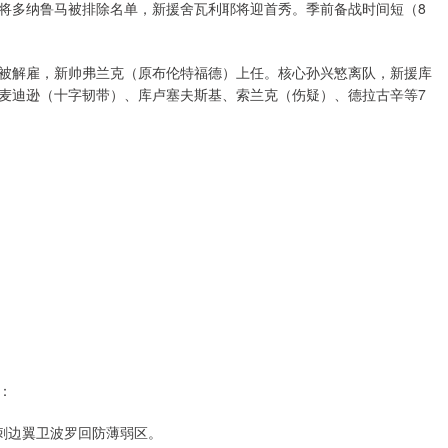
将多纳鲁马被排除名单，新援舍瓦利耶将迎首秀。季前备战时间短（8
被解雇，新帅弗兰克（原布伦特福德）上任。核心孙兴慜离队，新援库
麦迪逊（十字韧带）、库卢塞夫斯基、索兰克（伤疑）、德拉古辛等7
：
热刺边翼卫波罗回防薄弱区。