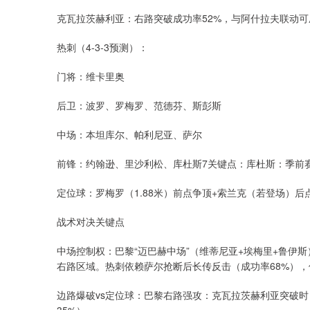
克瓦拉茨赫利亚：右路突破成功率52%，与阿什拉夫联动
热刺（4-3-3预测）：
门将：维卡里奥
后卫：波罗、罗梅罗、范德芬、斯彭斯
中场：本坦库尔、帕利尼亚、萨尔
前锋：约翰逊、里沙利松、库杜斯7关键点：库杜斯：季前赛
定位球：罗梅罗（1.88米）前点争顶+索兰克（若登场）
战术对决关键点
中场控制权：巴黎“迈巴赫中场”（维蒂尼亚+埃梅里+鲁伊斯
右路区域。热刺依赖萨尔抢断后长传反击（成功率68%），
边路爆破vs定位球：巴黎右路强攻：克瓦拉茨赫利亚突破时