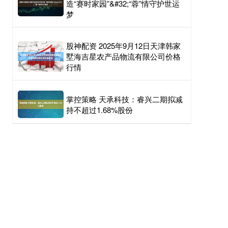
造“赛时家园”&#32;“蓉”情守护世运
梦
股神配资 2025年9月12日天津韩家
墅海吉星农产品物流有限公司价格
行情
掌控策略 天承科技：睿兴二期拟减
持不超过1.68%股份