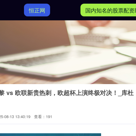
恒正网
国内知名的股票配资
巴黎 vs 欧联新贵热刺，欧超杯上演终极对决！_库杜
-08-13 13:40:19
查看：191