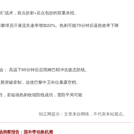
区”战术，前点折射+后点包抄的双重杀招。
巴黎球员汗液流失速率增加22%。热刺可能70分钟后逼抢效率下降
子
； 高温下60分钟后启用姆巴耶冲击疲态防线。
杜斯突破牵制，迫使巴黎中卫补位暴露空档。
胜胜，若临场热刺收缩防线成功，需防平局可能
恒正网提示：文章来自网络，不代表本站观点。
手机市场洞察报告：国补带动换机潮