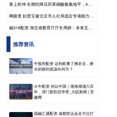
掌上乾坤 长期吃降压药苯磺酸氨氯地平，4个危害要重视！ 苯磺酸氨氯地平是国内使
网眼查 妇贵宝被北京市人社局选定专项能力考试指定考点
融318配资 湖北省教育厅厅长周静：未来五年高中学位供给超90%
推荐资讯
中股所配资 达利欧事了拂衣去，桥
水的路到底该向何方？
火牛配资 何以中国｜渤海潮涌六百
年，津门新韵启华章_大皖新闻 | 安
徽网
国融汇通配资 成都世运会全方位打