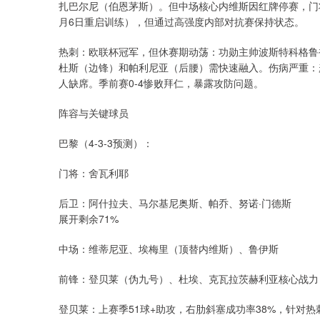
扎巴尔尼（伯恩茅斯）。但中场核心内维斯因红牌停赛，门
月6日重启训练），但通过高强度内部对抗赛保持状态。
热刺：欧联杯冠军，但休赛期动荡：功勋主帅波斯特科格鲁
杜斯（边锋）和帕利尼亚（后腰）需快速融入。伤病严重：
人缺席。季前赛0-4惨败拜仁，暴露攻防问题。
阵容与关键球员
巴黎（4-3-3预测）：
门将：舍瓦利耶
后卫：阿什拉夫、马尔基尼奥斯、帕乔、努诺·门德斯
展开剩余71%
中场：维蒂尼亚、埃梅里（顶替内维斯）、鲁伊斯
前锋：登贝莱（伪九号）、杜埃、克瓦拉茨赫利亚核心战力
登贝莱：上赛季51球+助攻，右肋斜塞成功率38%，针对