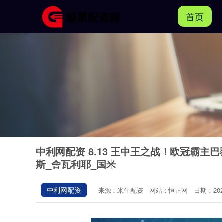
首页
中利网配资 8.13 王中王之战！欧冠霸主
斯_舍瓦利耶_国米
中利网配资
来源：米牛配资
网站：恒正网
日期：2025