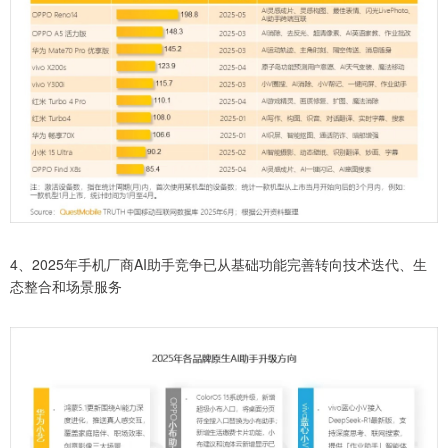
4、2025年手机厂商AI助手竞争已从基础功能完善转向技术迭代、生
态整合和场景服务