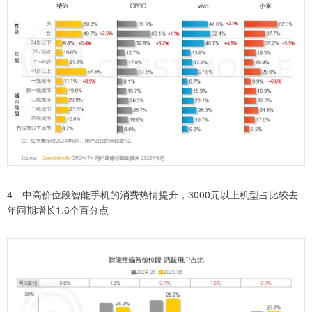
4、中高价位段智能手机的消费热情提升，3000元以上机型占比较去
年同期增长1.6个百分点