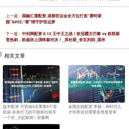
上一篇：
国融汇通配资 成都世运会全方位打造“赛时家
园”&#32;“蓉”情守护世运梦
下一篇：
中利网配资 8.13 王中王之战！欧冠霸主巴黎 vs 欧联新
贵热刺，欧超杯上演终极对决！_库杜斯_舍瓦利耶_国米
相关文章
益丰配资 可容纳4名乘客6个登
金囤在线配资 李扬：AI时代人
机箱 未来打飞的可能和出租车
才培养迫切需要多维度变革
一个价_大皖新闻 | 安徽网