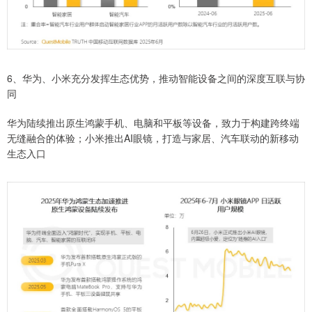
6、华为、小米充分发挥生态优势，推动智能设备之间的深度互联与协
同
华为陆续推出原生鸿蒙手机、电脑和平板等设备，致力于构建跨终端
无缝融合的体验；小米推出AI眼镜，打造与家居、汽车联动的新移动
生态入口