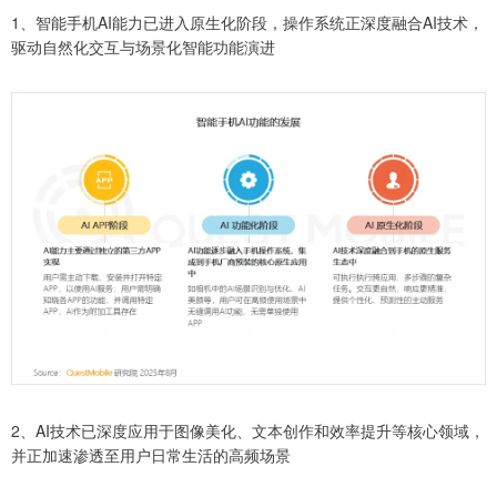
1、智能手机AI能力已进入原生化阶段，操作系统正深度融合AI技术，
驱动自然化交互与场景化智能功能演进
2、AI技术已深度应用于图像美化、文本创作和效率提升等核心领域，
并正加速渗透至用户日常生活的高频场景