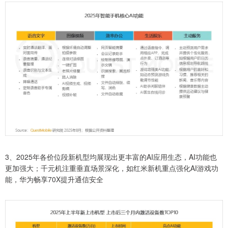
3、2025年各价位段新机型均展现出更丰富的AI应用生态，AI功能也
更加强大；千元机注重垂直场景深化，如红米新机重点强化AI游戏功
能，华为畅享70X提升通信安全