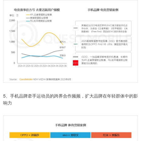
5、手机品牌牵手运动员的跨界合作频频，扩大品牌在年轻群体中的影
响力