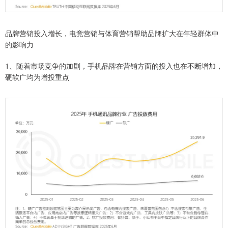
品牌营销投入增长，电竞营销与体育营销帮助品牌扩大在年轻群体中
的影响力
1、随着市场竞争的加剧，手机品牌在营销方面的投入也在不断增加，
硬软广均为增投重点