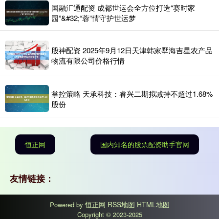
国融汇通配资 成都世运会全方位打造“赛时家
园”&#32;“蓉”情守护世运梦
股神配资 2025年9月12日天津韩家墅海吉星农产品
物流有限公司价格行情
掌控策略 天承科技：睿兴二期拟减持不超过1.68%
股份
恒正网
国内知名的股票配资助手官网
友情链接：
恒正网
RSS地图
HTML地图
Powered by
Copyright
© 2023-2025