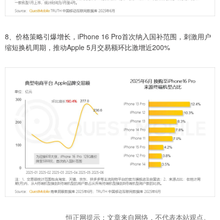
8、价格策略引爆增长，iPhone 16 Pro首次纳入国补范围，刺激用户
缩短换机周期，推动Apple 5月交易额环比激增近200%
恒正网提示：文章来自网络，不代表本站观点。