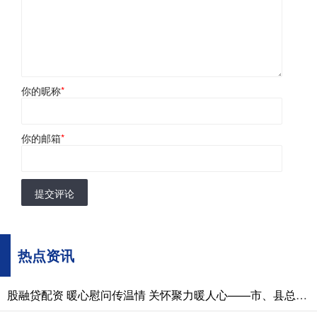
你的昵称
*
你的邮箱
*
提交评论
热点资讯
股融贷配资 暖心慰问传温情 关怀聚力暖人心——市、县总工会先后走访慰问困难职工和劳模