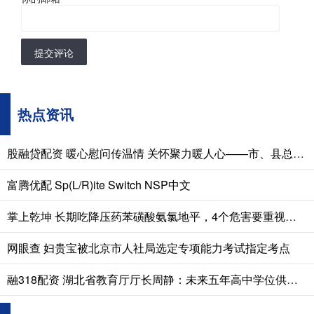
提交评论
热点资讯
股融贷配资 暖心慰问传温情 关怀聚力暖人心——市、县总工会先后走访慰问困难职工和劳模
富腾优配 Sp(L/R)ite Switch NSP中文
掌上乾坤 长期吃降压药苯磺酸氨氯地平，4个危害要重视！ 苯磺酸氨氯地平是国内使
网眼查 妇贵宝被北京市人社局选定专项能力考试指定考点
融318配资 湖北省教育厅厅长周静：未来五年高中学位供给超90%