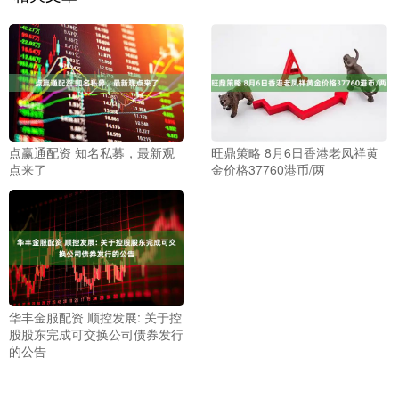
点赢通配资 知名私募，最新观
旺鼎策略 8月6日香港老凤祥黄
点来了
金价格37760港币/两
华丰金服配资 顺控发展: 关于控
股股东完成可交换公司债券发行
的公告