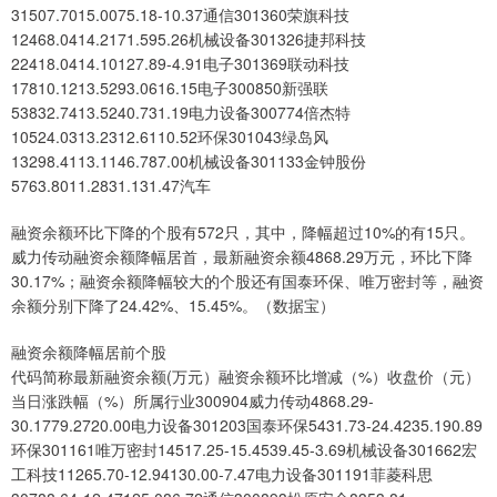
31507.7015.0075.18-10.37通信301360荣旗科技
12468.0414.2171.595.26机械设备301326捷邦科技
22418.0414.10127.89-4.91电子301369联动科技
17810.1213.5293.0616.15电子300850新强联
53832.7413.5240.731.19电力设备300774倍杰特
10524.0313.2312.6110.52环保301043绿岛风
13298.4113.1146.787.00机械设备301133金钟股份
5763.8011.2831.131.47汽车
融资余额环比下降的个股有572只，其中，降幅超过10%的有15只。
威力传动融资余额降幅居首，最新融资余额4868.29万元，环比下降
30.17%；融资余额降幅较大的个股还有国泰环保、唯万密封等，融资
余额分别下降了24.42%、15.45%。（数据宝）
融资余额降幅居前个股
代码简称最新融资余额(万元）融资余额环比增减（%）收盘价（元）
当日涨跌幅（%）所属行业300904威力传动4868.29-
30.1779.2720.00电力设备301203国泰环保5431.73-24.4235.190.89
环保301161唯万密封14517.25-15.4539.45-3.69机械设备301662宏
工科技11265.70-12.94130.00-7.47电力设备301191菲菱科思