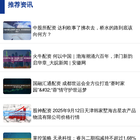
推荐资讯
中股所配资 达利欧事了拂衣去，桥水的路到底该
向何方？
火牛配资 何以中国｜渤海潮涌六百年，津门新韵
启华章_大皖新闻 | 安徽网
国融汇通配资 成都世运会全方位打造“赛时家
园”&#32;“蓉”情守护世运梦
股神配资 2025年9月12日天津韩家墅海吉星农产品
物流有限公司价格行情
掌控策略 天承科技：睿兴二期拟减持不超过1.68%