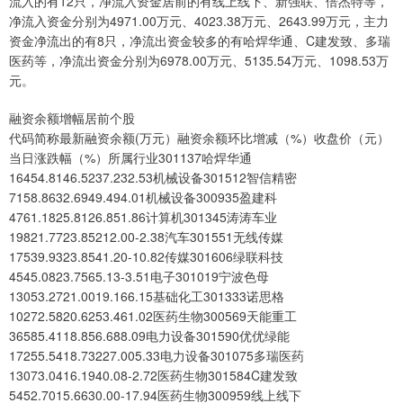
流入的有12只，净流入资金居前的有线上线下、新强联、倍杰特等，
净流入资金分别为4971.00万元、4023.38万元、2643.99万元，主力
资金净流出的有8只，净流出资金较多的有哈焊华通、C建发致、多瑞
医药等，净流出资金分别为6978.00万元、5135.54万元、1098.53万
元。
融资余额增幅居前个股
代码简称最新融资余额(万元）融资余额环比增减（%）收盘价（元）
当日涨跌幅（%）所属行业301137哈焊华通
16454.8146.5237.232.53机械设备301512智信精密
7158.8632.6949.494.01机械设备300935盈建科
4761.1825.8126.851.86计算机301345涛涛车业
19821.7723.85212.00-2.38汽车301551无线传媒
17539.9323.8541.20-10.82传媒301606绿联科技
4545.0823.7565.13-3.51电子301019宁波色母
13053.2721.0019.166.15基础化工301333诺思格
10272.5820.6253.461.02医药生物300569天能重工
36585.4118.856.688.09电力设备301590优优绿能
17255.5418.73227.005.33电力设备301075多瑞医药
13073.0416.1940.08-2.72医药生物301584C建发致
5452.7015.6630.00-17.94医药生物300959线上线下