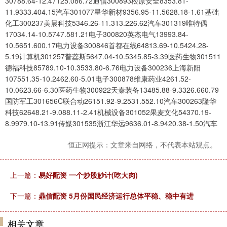
30788.64-12.47125.086.72通信300893松原安全8353.81-
11.9333.404.15汽车301077星华新材9356.95-11.5628.18-1.61基础
化工300237美晨科技5346.26-11.313.226.62汽车301319唯特偶
17034.14-10.5747.581.21电子300820英杰电气13993.84-
10.5651.600.17电力设备300846首都在线64813.69-10.5424.28-
5.19计算机301257普蕊斯5647.04-10.5345.85-3.39医药生物301511
德福科技85789.10-10.3533.80-6.76电力设备300236上海新阳
107551.35-10.2462.60-5.01电子300878维康药业4261.52-
10.0623.66-6.30医药生物300922天秦装备13485.88-9.3326.660.79
国防军工301656C联合动26151.92-9.2531.552.10汽车300263隆华
科技62648.21-9.088.11-2.41机械设备301052果麦文化54370.19-
8.9979.10-13.91传媒301535浙江华远9636.01-8.9420.38-1.50汽车
恒正网提示：文章来自网络，不代表本站观点。
上一篇：
易好配资 一个炒股妙计(吃大肉)
下一篇：
鼎信配资 5月份国民经济运行总体平稳、稳中有进
相关文章