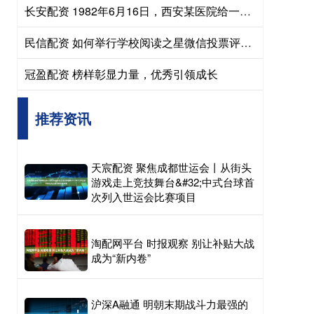
长安配资 1982年6月16日，西安某医院给一位四十多岁男人做遗体解剖。医生发
民信配资 如何举行学校阅读之星微信投票评选活动？
冠盈配资 榜样彰显力量，优秀引领成长
推荐资讯
天宸配资 聚焦成都世运会丨从街头
游戏走上竞技舞台&#32;中式台球首
次列入世运会比赛项目
淘配网平台 时报观察 别让补贴大战
成为“新内卷”
沪深A融通 明朝末期战斗力最强的