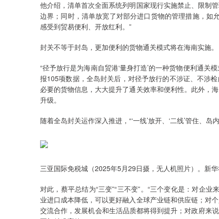
他介绍，清单首次全面系统列明国家现行实施禁止、限制管
边界；同时，清单放宽了对部分进口货物的管理措施，如允
感受到贸易便利、开放红利。”
封关不等于封岛，更加便利的货物通关模式将在海南实施。
“径予放行是为海南自贸港‘量身打造’的一种货物便利通关
报105项数据，全岛封关后，对径予放行的不涉证、不涉检
必要的货物信息，大大提升了通关效率和便利性。此外，海
升级。
随着全岛封关运作深入推进，“‘一线’放开、‘二线’管住、
三亚国际免税城（2025年5月29日摄，无人机照片）。新华
对此，蔡平总结为“三变”“三不变”。“三个变化是：对企
业进口成本降低，可以更好融入全球产业链和供应链；对个
交流合作，发展机会和生活品质都将得到提升；对政府来说，