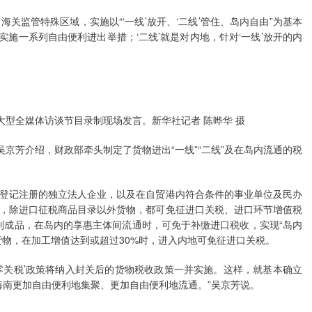
关监管特殊区域，实施以“‘一线’放开、‘二线’管住、岛内自由”为基本
实施一系列自由便利进出举措；‘二线’就是对内地，针对‘一线’放开的内
大型全媒体访谈节目录制现场发言。新华社记者 陈晔华 摄
吴京芳介绍，财政部牵头制定了货物进出“一线”“二线”及在岛内流通的税
登记注册的独立法人企业，以及在自贸港内符合条件的事业单位及民办
，除进口征税商品目录以外货物，都可免征进口关税、进口环节增值税
工制成品，在岛内的享惠主体间流通时，可免于补缴进口税收，实现“岛内
货物，在加工增值达到或超过30%时，进入内地可免征进口关税。
‘零关税’政策将纳入封关后的货物税收政策一并实施。这样，就基本确立
海南更加自由便利地集聚、更加自由便利地流通。”吴京芳说。