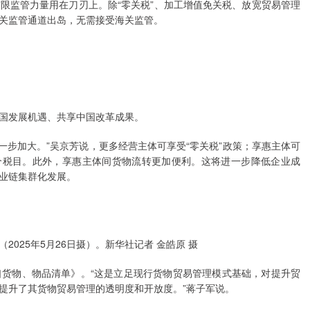
限监管力量用在刀刃上。除“零关税”、加工增值免关税、放宽贸易管理
关监管通道出岛，无需接受海关监管。
国发展机遇、共享中国改革成果。
进一步加大。”吴京芳说，更多经营主体可享受“零关税”政策；享惠主体可
00个税目。此外，享惠主体间货物流转更加便利。这将进一步降低企业成
业链集群化发展。
025年5月26日摄）。新华社记者 金皓原 摄
货物、物品清单》。“这是立足现行货物贸易管理模式基础，对提升贸
提升了其货物贸易管理的透明度和开放度。”蒋子军说。