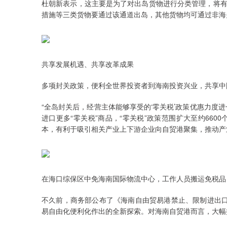
杜朝新表示，这主要是为了对出岛货物进行分类管理，将有
措施等三类货物要通过该通道出岛，其他货物均可通过非海
共享发展机遇、共享改革成果
多项封关政策，便利全世界投资者到海南投资兴业，共享中
“全岛封关后，经营主体能够享受的‘零关税’政策优惠力度
进口更多“零关税”商品，“零关税”政策范围扩大至约66
本，有利于吸引相关产业上下游企业向自贸港聚集，推动产
在海口综保区中免海南国际物流中心，工作人员搬运免税品（2
不久前，商务部公布了《海南自由贸易港禁止、限制进出口
易自由化便利化作出的全新探索。对海南自贸港而言，大幅