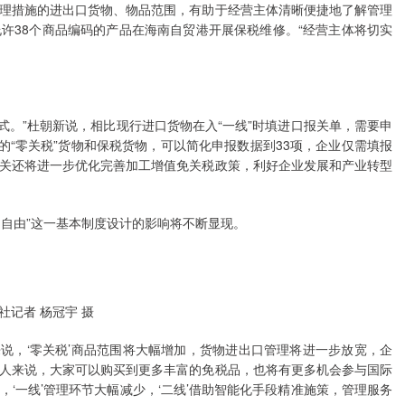
理措施的进出口货物、物品范围，有助于经营主体清晰便捷地了解管理
许38个商品编码的产品在海南自贸港开展保税维修。“经营主体将切实
模式。”杜朝新说，相比现行进口货物在入“一线”时填进口报关单，需要申
的“零关税”货物和保税货物，可以简化申报数据到33项，企业仅需填报
关还将进一步优化完善加工增值免关税政策，利好企业发展和产业转型
岛内自由”这一基本制度设计的影响将不断显现。
社记者 杨冠宇 摄
业来说，‘零关税’商品范围将大幅增加，货物进出口管理将进一步放宽，企
人来说，大家可以购买到更多丰富的免税品，也将有更多机会参与国际
‘一线’管理环节大幅减少，‘二线’借助智能化手段精准施策，管理服务