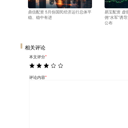
鼎信配资 5月份国民经济运行总体平
易宝配资 虚
稳、稳中有进
佣“水军”诱
公布
相关评论
本文评分
*
评论内容
*