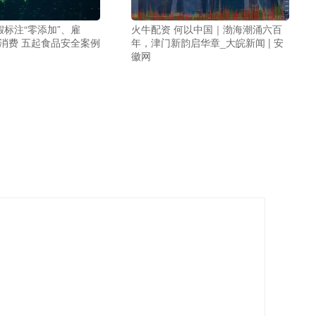
假标注“零添加”、雇
火牛配资 何以中国｜渤海潮涌六百
导消费 五起食品安全案例
年，津门新韵启华章_大皖新闻 | 安
徽网