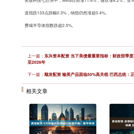
美股科技七巨头中，Meta目前涨11.6%，微软涨4.2%，
道指跌133点跌幅0.3%，纳指仍然涨超0.4%。
费城半导体指数跌超2.5%。
上一篇：
东兴资本配资 当下美债最重要指标：财政部季
至2026年
下一篇：
顺发配资 输美产品面临50%高关税 巴西总统：
相关文章