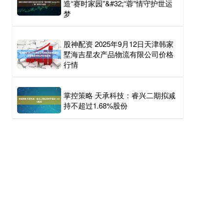
造“赛时家园”&#32;“蓉”情守护世运
梦
股神配资 2025年9月12日天津韩家
墅海吉星农产品物流有限公司价格
行情
掌控策略 天承科技：睿兴二期拟减
持不超过1.68%股份