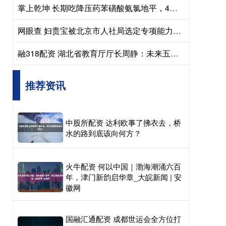
掌上乾坤 长期吃降压药苯磺酸氨氯地平，4个危害要重视！ 苯磺酸氨氯地平是国内使
网眼查 妇贵宝被北京市人社局选定专项能力考试指定考点
融318配资 湖北省教育厅厅长周静：未来五年高中学位供给超90%
推荐资讯
中股所配资 达利欧事了拂衣去，桥
水的路到底该向何方？
火牛配资 何以中国｜渤海潮涌六百
年，津门新韵启华章_大皖新闻 | 安
徽网
国融汇通配资 成都世运会全方位打