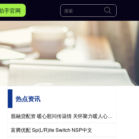
助手官网
热点资讯
股融贷配资 暖心慰问传温情 关怀聚力暖人心——市、县总工会先后走访慰问困难职工和劳模
富腾优配 Sp(L/R)ite Switch NSP中文