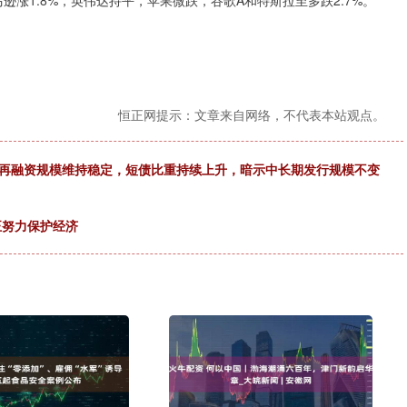
亚马逊涨1.8%，英伟达持平，苹果微跌，谷歌A和特斯拉至多跌2.7%。
恒正网提示：文章来自网络，不代表本站观点。
度再融资规模维持稳定，短债比重持续上升，暗示中长期发行规模不变
正努力保护经济